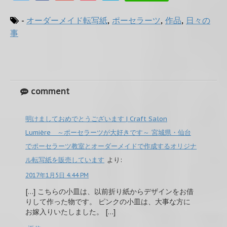
-
オーダーメイド転写紙
,
ポーセラーツ
,
作品
,
日々の
事
comment
明けましておめでとうございます | Craft Salon
Lumière ～ポーセラーツが大好きです～ 宮城県・仙台
でポーセラーツ教室とオーダーメイドで作成するオリジナ
ル転写紙を販売しています
より:
2017年1月5日 4:44 PM
[…] こちらの小皿は、以前折り紙からデザインをお借
りして作った物です。 ピンクの小皿は、大事な方に
お嫁入りいたしました。 […]