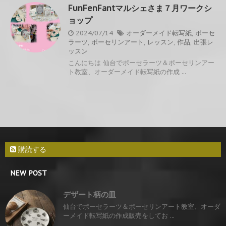
FunFenFantマルシェさま７月ワークシ
ョップ
2024/07/14
オーダーメイド転写紙
,
ポーセ
ラーツ
,
ポーセリンアート
,
レッスン
,
作品
,
出張レ
ッスン
こんにちは 仙台でポーセラーツ＆ポーセリンアー
ト教室、オーダーメイド転写紙の作成 ...
購読する
NEW POST
デザート柄の皿
仙台でポーセラーツ＆ポーセリンアート教室、オーダ
ーメイド転写紙の作成販売をしてお ...