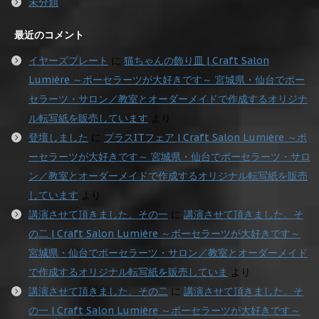
未分類
最近のコメント
イヤーズプレート
に
猫ちゃんの飾り皿 | Craft Salon
Lumière ～ポーセラーツが大好きです～ 宮城県・仙台でポー
セラーツ・サロン／教室とオーダーメイドで作成するオリジナ
ル転写紙を販売しています
より
登壇しました
に
プラスITフェア | Craft Salon Lumière ～ポ
ーセラーツが大好きです～ 宮城県・仙台でポーセラーツ・サロ
ン／教室とオーダーメイドで作成するオリジナル転写紙を販売
しています
より
講演させて頂きました。その一
に
講演させて頂きました。そ
の二 | Craft Salon Lumière ～ポーセラーツが大好きです～
宮城県・仙台でポーセラーツ・サロン／教室とオーダーメイド
で作成するオリジナル転写紙を販売していま
より
講演させて頂きました。その二
に
講演させて頂きました。そ
の一 | Craft Salon Lumière ～ポーセラーツが大好きです～