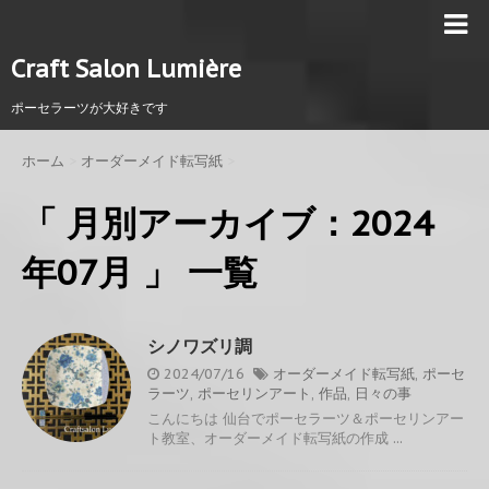
Craft Salon Lumière
ポーセラーツが大好きです
ホーム
>
オーダーメイド転写紙
>
「 月別アーカイブ：2024
年07月 」 一覧
シノワズリ調
2024/07/16
オーダーメイド転写紙
,
ポーセ
ラーツ
,
ポーセリンアート
,
作品
,
日々の事
こんにちは 仙台でポーセラーツ＆ポーセリンアー
ト教室、オーダーメイド転写紙の作成 ...