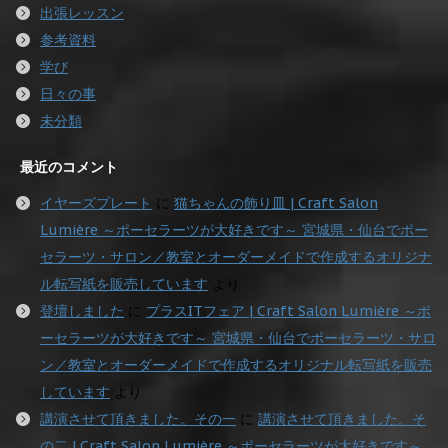
出張レッスン
参考資料
学び
日々の事
未分類
最近のコメント
イヤーズプレート
に
猫ちゃんの飾り皿 | Craft Salon
Lumière ～ポーセラーツが大好きです～ 宮城県・仙台でポー
セラーツ・サロン／教室とオーダーメイドで作成するオリジナ
ル転写紙を販売しています
より
登壇しました
に
プラスITフェア | Craft Salon Lumière ～ポ
ーセラーツが大好きです～ 宮城県・仙台でポーセラーツ・サロ
ン／教室とオーダーメイドで作成するオリジナル転写紙を販売
しています
より
講演させて頂きました。その一
に
講演させて頂きました。そ
の二 | Craft Salon Lumière ～ポーセラーツが大好きです～