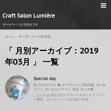
Craft Salon Lumière
ポーセラーツが大好きです
ホーム
>
オーダーメイド転写紙
>
「 月別アーカイブ：2019
年03月 」 一覧
Special day
2019/03/29
オーダーメイド転写紙
,
ポーセ
ラーツ
,
ポーセリンアート
,
作品
,
日々の事
こんにちは 仙台でポーセラーツ＆ポーセリンアー
ト教室、オーダーメイド転写紙の作成 ...