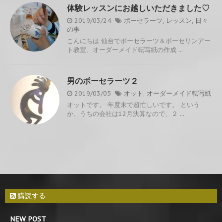
体験レッスンにお越しいただきました♡
2019/03/24
ポーセラーツ
,
レッスン
,
日々
の事
こんにちは 仙台でポーセラーツ＆ポーセリンアー
ト教室、オーダーメイド転写紙の作成 ...
男のポーセラーツ２
2019/03/05
オット
,
オーダーメイド転写紙
オットです。 年度末で超忙しいです。 という
か、うちの会社は12月決算なので、２ ...
購読する
NEW POST