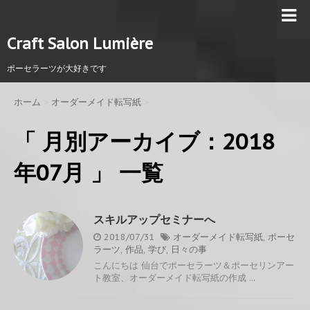
Craft Salon Lumière
ポーセラーツが大好きです
ホーム
>
オーダーメイド転写紙
>
「 月別アーカイブ：2018
年07月 」 一覧
スキルアップセミナーへ
2018/07/31
オーダーメイド転写紙
,
ポーセ
ラーツ
,
作品
,
学び
,
日々の事
こんにちは 仙台でポーセラーツ＆ポーセリンアー
ト教室、オーダーメイド転写紙の作成 ...