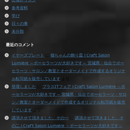
参考資料
学び
日々の事
未分類
最近のコメント
イヤーズプレート
に
猫ちゃんの飾り皿 | Craft Salon
Lumière ～ポーセラーツが大好きです～ 宮城県・仙台でポー
セラーツ・サロン／教室とオーダーメイドで作成するオリジナ
ル転写紙を販売しています
より
登壇しました
に
プラスITフェア | Craft Salon Lumière ～ポ
ーセラーツが大好きです～ 宮城県・仙台でポーセラーツ・サロ
ン／教室とオーダーメイドで作成するオリジナル転写紙を販売
しています
より
講演させて頂きました。その一
に
講演させて頂きました。そ
の二 | Craft Salon Lumière ～ポーセラーツが大好きです～