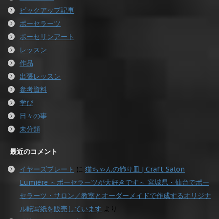
ピックアップ記事
ポーセラーツ
ポーセリンアート
レッスン
作品
出張レッスン
参考資料
学び
日々の事
未分類
最近のコメント
イヤーズプレート
に
猫ちゃんの飾り皿 | Craft Salon
Lumière ～ポーセラーツが大好きです～ 宮城県・仙台でポー
セラーツ・サロン／教室とオーダーメイドで作成するオリジナ
ル転写紙を販売しています
より