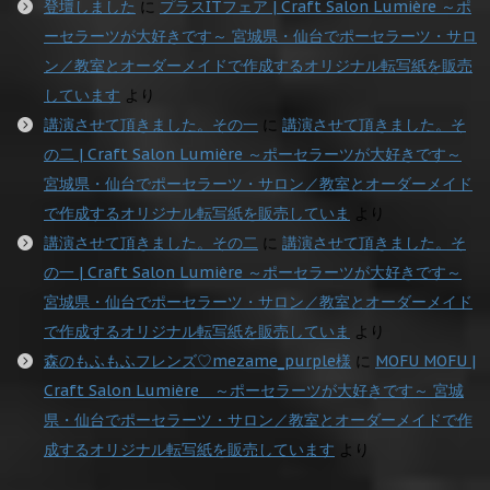
登壇しました
に
プラスITフェア | Craft Salon Lumière ～ポ
ーセラーツが大好きです～ 宮城県・仙台でポーセラーツ・サロ
ン／教室とオーダーメイドで作成するオリジナル転写紙を販売
しています
より
講演させて頂きました。その一
に
講演させて頂きました。そ
の二 | Craft Salon Lumière ～ポーセラーツが大好きです～
宮城県・仙台でポーセラーツ・サロン／教室とオーダーメイド
で作成するオリジナル転写紙を販売していま
より
講演させて頂きました。その二
に
講演させて頂きました。そ
の一 | Craft Salon Lumière ～ポーセラーツが大好きです～
宮城県・仙台でポーセラーツ・サロン／教室とオーダーメイド
で作成するオリジナル転写紙を販売していま
より
森のもふもふフレンズ♡mezame_purple様
に
MOFU MOFU |
Craft Salon Lumière ～ポーセラーツが大好きです～ 宮城
県・仙台でポーセラーツ・サロン／教室とオーダーメイドで作
成するオリジナル転写紙を販売しています
より