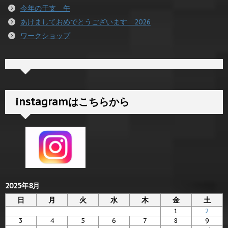
今年の干支 午
あけましておめでとうございます 2026
ワークショップ
instagramはこちらから
2025年8月
日
月
火
水
木
金
土
1
2
3
4
5
6
7
8
9