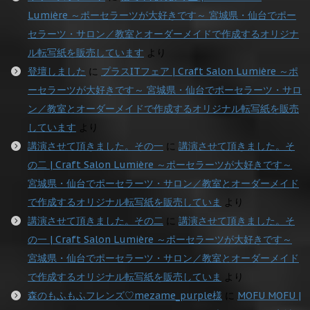
Lumière ～ポーセラーツが大好きです～ 宮城県・仙台でポー
セラーツ・サロン／教室とオーダーメイドで作成するオリジナ
ル転写紙を販売しています
より
登壇しました
に
プラスITフェア | Craft Salon Lumière ～ポ
ーセラーツが大好きです～ 宮城県・仙台でポーセラーツ・サロ
ン／教室とオーダーメイドで作成するオリジナル転写紙を販売
しています
より
講演させて頂きました。その一
に
講演させて頂きました。そ
の二 | Craft Salon Lumière ～ポーセラーツが大好きです～
宮城県・仙台でポーセラーツ・サロン／教室とオーダーメイド
で作成するオリジナル転写紙を販売していま
より
講演させて頂きました。その二
に
講演させて頂きました。そ
の一 | Craft Salon Lumière ～ポーセラーツが大好きです～
宮城県・仙台でポーセラーツ・サロン／教室とオーダーメイド
で作成するオリジナル転写紙を販売していま
より
森のもふもふフレンズ♡mezame_purple様
に
MOFU MOFU |