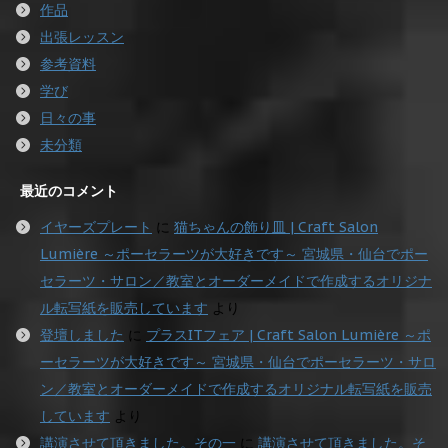
作品
出張レッスン
参考資料
学び
日々の事
未分類
最近のコメント
イヤーズプレート
に
猫ちゃんの飾り皿 | Craft Salon
Lumière ～ポーセラーツが大好きです～ 宮城県・仙台でポー
セラーツ・サロン／教室とオーダーメイドで作成するオリジナ
ル転写紙を販売しています
より
登壇しました
に
プラスITフェア | Craft Salon Lumière ～ポ
ーセラーツが大好きです～ 宮城県・仙台でポーセラーツ・サロ
ン／教室とオーダーメイドで作成するオリジナル転写紙を販売
しています
より
講演させて頂きました。その一
に
講演させて頂きました。そ