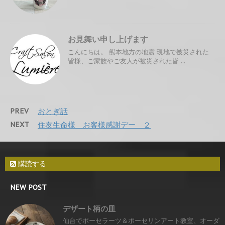
お見舞い申し上げます
こんにちは。 熊本地方の地震 現地で被災された
皆様、ご家族やご友人が被災された皆 ...
PREV
おとぎ話
NEXT
住友生命様 お客様感謝デー ２
購読する
NEW POST
デザート柄の皿
仙台でポーセラーツ＆ポーセリンアート教室、オーダ