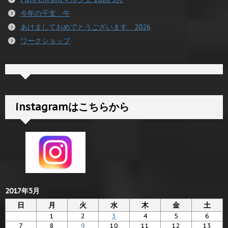
今年の干支 午
あけましておめでとうございます 2026
ワークショップ
instagramはこちらから
2017年5月
日
月
火
水
木
金
土
1
2
3
4
5
6
7
8
9
10
11
12
13