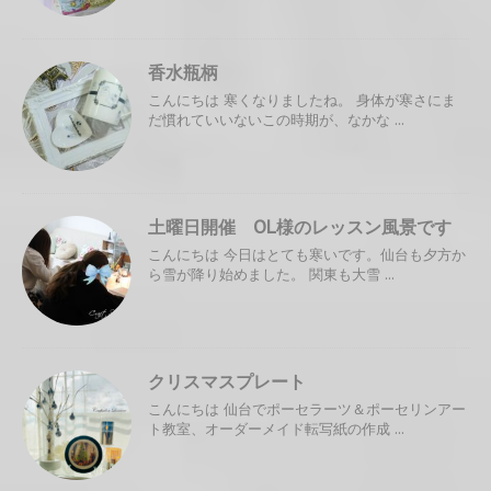
香水瓶柄
こんにちは 寒くなりましたね。 身体が寒さにま
だ慣れていいないこの時期が、なかな ...
土曜日開催 OL様のレッスン風景です
こんにちは 今日はとても寒いです。仙台も夕方か
ら雪が降り始めました。 関東も大雪 ...
クリスマスプレート
こんにちは 仙台でポーセラーツ＆ポーセリンアー
ト教室、オーダーメイド転写紙の作成 ...