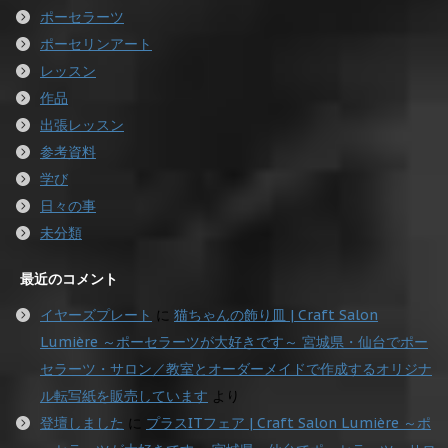
ポーセラーツ
ポーセリンアート
レッスン
作品
出張レッスン
参考資料
学び
日々の事
未分類
最近のコメント
イヤーズプレート
に
猫ちゃんの飾り皿 | Craft Salon
Lumière ～ポーセラーツが大好きです～ 宮城県・仙台でポー
セラーツ・サロン／教室とオーダーメイドで作成するオリジナ
ル転写紙を販売しています
より
登壇しました
に
プラスITフェア | Craft Salon Lumière ～ポ