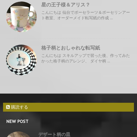
星の王子様＆アリス？
こんにちは 仙台でポーセラーツ＆ポーセリンアー
ト教室、オーダーメイド転写紙の作成 ...
格子柄とおしゃれな転写紙
こんにちは スキルアップで習った後、作ってみた
かった格子柄のアレンジ、 ダイヤ柄 ...
購読する
NEW POST
デザート柄の皿