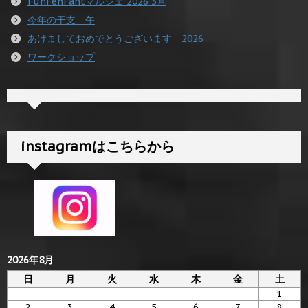
FunFenFantマルシェ 2026 3月
今年の干支 午
あけましておめでとうございます 2026
ワークショップ
instagramはこちらから
2026年8月
日
月
火
水
木
金
土
1
2
3
4
5
6
7
8