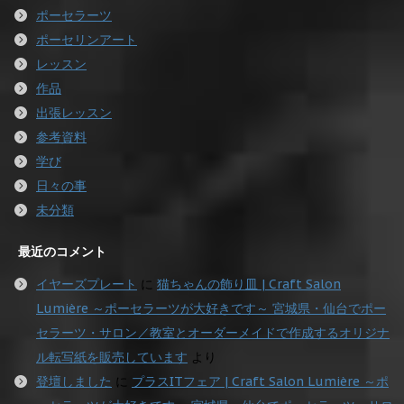
ポーセラーツ
ポーセリンアート
レッスン
作品
出張レッスン
参考資料
学び
日々の事
未分類
最近のコメント
イヤーズプレート
に
猫ちゃんの飾り皿 | Craft Salon
Lumière ～ポーセラーツが大好きです～ 宮城県・仙台でポー
セラーツ・サロン／教室とオーダーメイドで作成するオリジナ
ル転写紙を販売しています
より
登壇しました
に
プラスITフェア | Craft Salon Lumière ～ポ