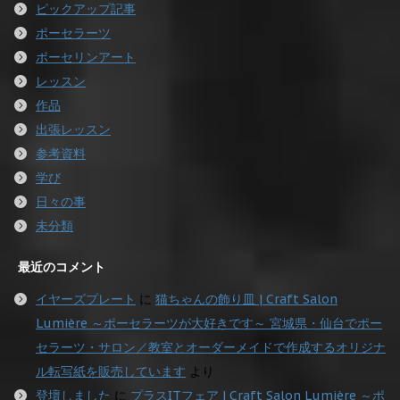
ピックアップ記事
ポーセラーツ
ポーセリンアート
レッスン
作品
出張レッスン
参考資料
学び
日々の事
未分類
最近のコメント
イヤーズプレート
に
猫ちゃんの飾り皿 | Craft Salon
Lumière ～ポーセラーツが大好きです～ 宮城県・仙台でポー
セラーツ・サロン／教室とオーダーメイドで作成するオリジナ
ル転写紙を販売しています
より
登壇しました
に
プラスITフェア | Craft Salon Lumière ～ポ