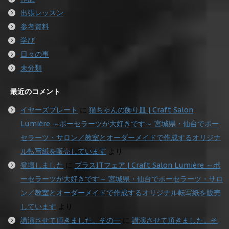
出張レッスン
参考資料
学び
日々の事
未分類
最近のコメント
イヤーズプレート
に
猫ちゃんの飾り皿 | Craft Salon
Lumière ～ポーセラーツが大好きです～ 宮城県・仙台でポー
セラーツ・サロン／教室とオーダーメイドで作成するオリジナ
ル転写紙を販売しています
より
登壇しました
に
プラスITフェア | Craft Salon Lumière ～ポ
ーセラーツが大好きです～ 宮城県・仙台でポーセラーツ・サロ
ン／教室とオーダーメイドで作成するオリジナル転写紙を販売
しています
より
講演させて頂きました。その一
に
講演させて頂きました。そ