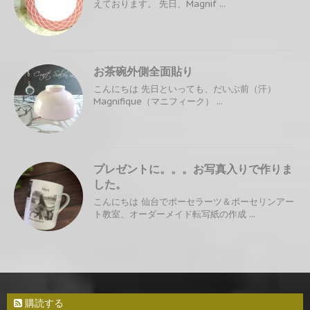
えております。 先日、Magnif ...
お茶碗外側全面貼り
こんにちは 先日といっても、だいぶ前（汗）
Magnifique（マニフィーク） ...
プレゼントに。。。お写真入りで作りま
した。
こんにちは 仙台でポーセラーツ＆ポーセリンアー
ト教室、オーダーメイド転写紙の作成 ...
購読する