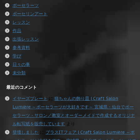
ポーセラーツ
ポーセリンアート
レッスン
作品
出張レッスン
参考資料
学び
日々の事
未分類
最近のコメント
イヤーズプレート
に
猫ちゃんの飾り皿 | Craft Salon
Lumière ～ポーセラーツが大好きです～ 宮城県・仙台でポー
セラーツ・サロン／教室とオーダーメイドで作成するオリジナ
ル転写紙を販売しています
より
登壇しました
に
プラスITフェア | Craft Salon Lumière ～ポ