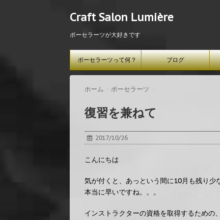
Craft Salon Lumière
ポーセラーツが大好きです
ポーセラーツって何？
ブログ
ホーム
>
ポーセラーツ
>
復習を兼ねて
2017/10/26
こんにちは
気が付くと、あっという間に10月も残り少
本当に早いですね。。。
インストラクターの資格を取得するための