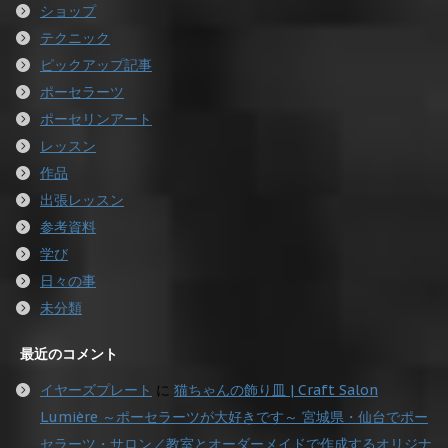
ショップ
テクニック
ピックアップ記事
ポーセラーツ
ポーセリンアート
レッスン
作品
出張レッスン
参考資料
学び
日々の事
未分類
最近のコメント
イヤーズプレート
に
猫ちゃんの飾り皿 | Craft Salon
Lumière ～ポーセラーツが大好きです～ 宮城県・仙台でポー
セラーツ・サロン／教室とオーダーメイドで作成するオリジナ