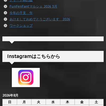
FunFenFantマルシェ 2026 3月
今年の干支 午
あけましておめでとうございます 2026
ワークショップ
instagramはこちらから
2026年8月
日
月
火
水
木
金
土