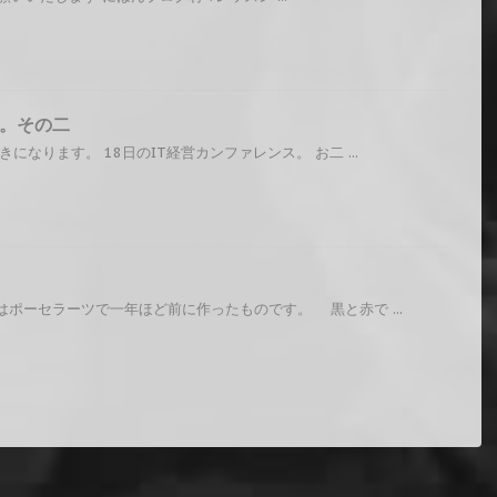
。その二
になります。 18日のIT経営カンファレンス。 お二 ...
ポーセラーツで一年ほど前に作ったものです。 黒と赤で ...